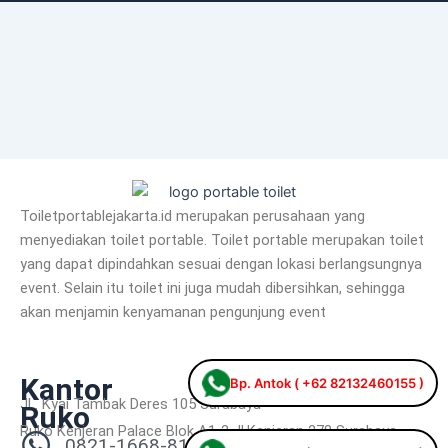
c
t
u
s
n
k
e
w
t
t
k
t
b
i
u
a
e
o
o
t
b
g
d
k
o
t
e
r
i
k
e
a
n
r
m
Toiletportablejakarta.id merupakan perusahaan yang
menyediakan toilet portable. Toilet portable merupakan toilet
yang dapat dipindahkan sesuai dengan lokasi berlangsungnya
event. Selain itu toilet ini juga mudah dibersihkan, sehingga
akan menjamin kenyamanan pengunjung event
Kantor
Bp. Antok ( +62 82132460155 )
JL. Kyai Tambak Deres 105 Surabaya
Ruko
Ruko Kenjeran Palace Blok A1-2 Jl.Kenjeran 278 Surabaya
0821-1668-8110