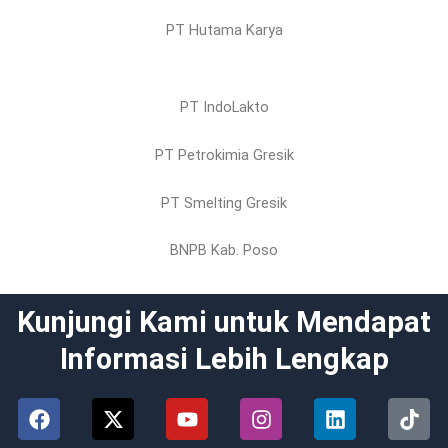
PT Hutama Karya
PT IndoLakto
PT Petrokimia Gresik
PT Smelting Gresik
BNPB Kab. Poso
Kunjungi Kami untuk Mendapat
Informasi Lebih Lengkap
F
X
Y
I
L
T
a
-
o
n
i
i