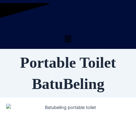
Skip
to
content
Menu
Portable Toilet
BatuBeling